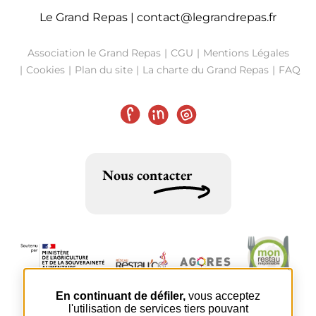
Le Grand Repas |
contact@legrandrepas.fr
Association le Grand Repas
CGU
Mentions Légales
Cookies
Plan du site
La charte du Grand Repas
FAQ
Facebook
LinkedIn
Instagram
Nous contacter
En continuant de défiler,
vous acceptez
l'utilisation de services tiers pouvant