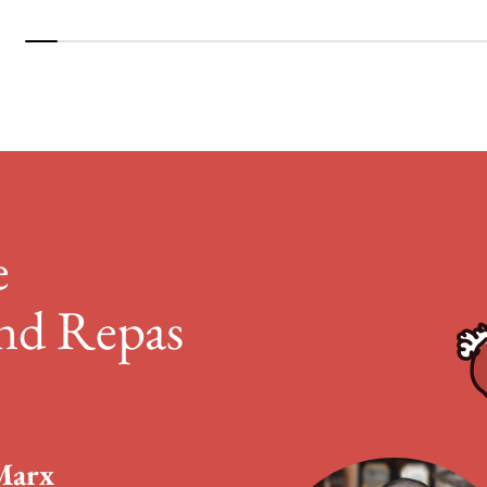
e
and Repas
Marx