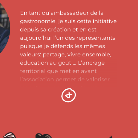
En tant qu’ambassadeur de la
gastronomie, je suis cette initiative
depuis sa création et en est
aujourd’hui l’un des représentants
puisque je défends les mêmes
valeurs: partage, vivre ensemble,
éducation au goût … L’ancrage
territorial que met en avant
l’association permet de valoriser
les acteurs locaux: restaurateurs,
artisans, producteurs et toutes
celles et ceux qui, par leur travail
au quotidien permettent cette
transmission des savoir-faire et
d’aller vers ce modèle alimentaire
français que l’on souhaite