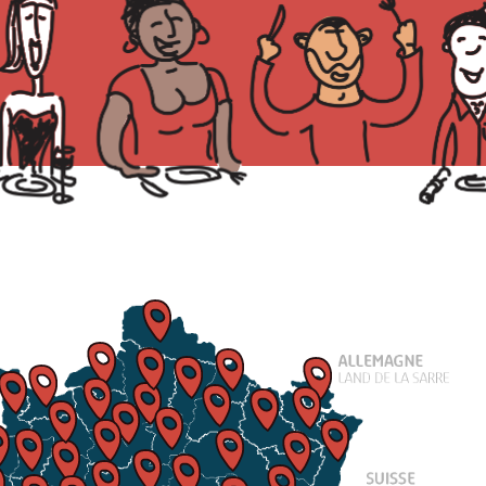
conserver, à savoir une
alimentation plus engagée, en
termes environnemental, de
santé, de gourmandise, et de
partage.
Notre rêve serait que toutes nos
régions, tous nos départements,
toutes nos communes participent
au Grand Repas pour que chacun
des citoyens puisse bénéficier de
ce moment de partage.