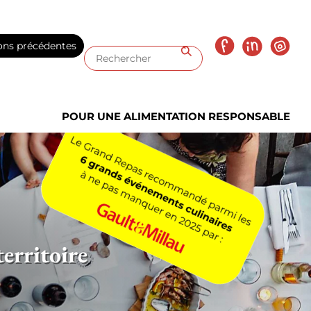
Facebook
LinkedIn
Insta
ons précédentes
Entrer
votre
recherche
POUR UNE ALIMENTATION RESPONSABLE
erritoire