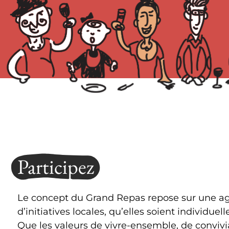
et le bien-êt
voudrais aus
parrainage l
remercier. 
aux élus et 
économiques
« Grand Repa
A bientôt au
nous aurons
produits de 
territoires p
Participez
Le concept du Grand Repas repose sur une a
d’initiatives locales, qu’elles soient individuell
Que les valeurs de vivre-ensemble, de convivia