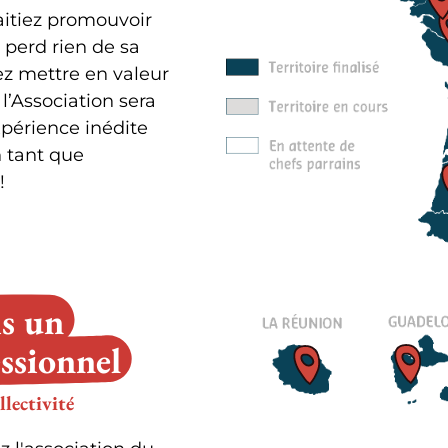
aitiez promouvoir
 perd rien de sa
ez mettre en valeur
 l’Association sera
xpérience inédite
n tant que
!
is un
ssionnel
llectivité