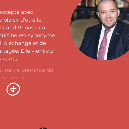
i accepté avec
plaisir d’être le
 Grand Repas » car
 cuisine est synonyme
al, d’échange et de
rtagée. Elle vient du
ivants.
st partie prenante de
se nourrit du
 La belle cuisine nous
r en tant qu’être
Grand Repas est aussi
e mettre en lumière
onymes qui, au
uvrent pour le plaisir