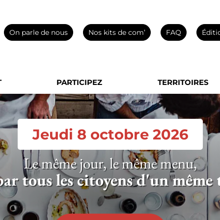
On parle de nous
Nos kits de com’
FAQ
Éditi
T
PARTICIPEZ
TERRITOIRES
Jeudi 8 octobre 2026
Le même jour, le même menu,
ar tous les citoyens d'un même t