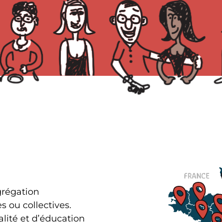
re des autres. Je
si au travers de ce
es saluer et les
Un grand merci aussi
aux acteurs
 de ce formidable
s »!
tour d’une table où
La
 transformé des
notre terroir et de nos
carte
our le bien de tous!
des
territoires
grégation
es ou collectives.
lité et d’éducation