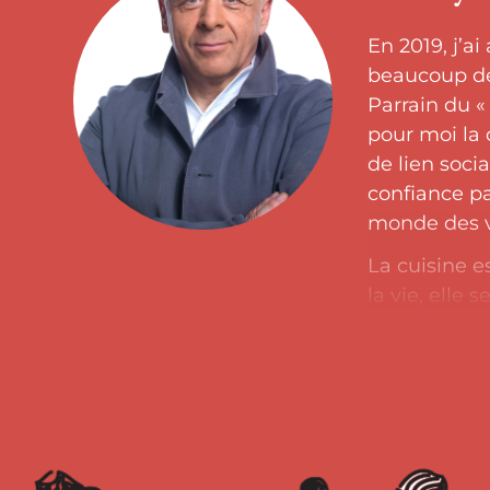
En 2019, j’a
beaucoup de 
Parrain du «
pour moi la
de lien soci
confiance pa
monde des v
La cuisine e
la vie, elle 
changement.
met en valeu
humain. Ce 
l’occasion d
tous les an
quotidien, œ