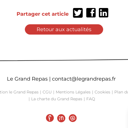
Partager
Partager
Partager
Partager cet article
sur
sur
sur
Twitter
Facebook
LinkedIn
Retour aux actualités
Le Grand Repas |
contact@legrandrepas.fr
tion le Grand Repas
CGU
Mentions Légales
Cookies
Plan du
La charte du Grand Repas
FAQ
Facebook
LinkedIn
Instagram