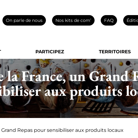
On parle de nous
Nos kits de com’
FAQ
Éditi
T
PARTICIPEZ
TERRITOIRES
e la France, un Grand 
ibiliser aux produits l
 Grand Repas pour sensibiliser aux produits locaux