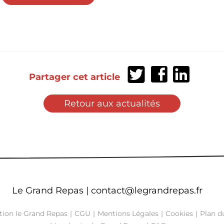
Partager
Partager
Partager
Partager cet article
sur
sur
sur
Twitter
Facebook
LinkedIn
Retour aux actualités
Le Grand Repas |
contact@legrandrepas.fr
tion le Grand Repas
CGU
Mentions Légales
Cookies
Plan du