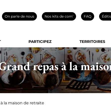
On parle de nous
Nos kits de com’
FAQ
Éditi
T
PARTICIPEZ
TERRITOIRES
Grand repas à la maison
à la maison de retraite