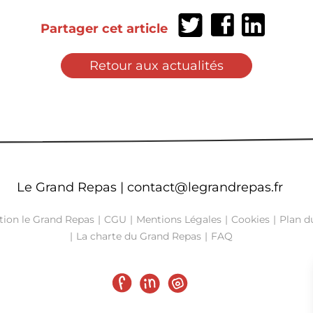
Partager
Partager
Partager
Partager cet article
sur
sur
sur
Twitter
Facebook
LinkedIn
Retour aux actualités
Le Grand Repas |
contact@legrandrepas.fr
tion le Grand Repas
CGU
Mentions Légales
Cookies
Plan du
La charte du Grand Repas
FAQ
Facebook
LinkedIn
Instagram