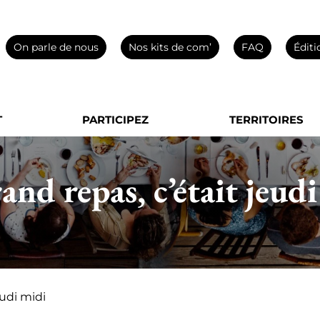
On parle de nous
Nos kits de com’
FAQ
Éditi
T
PARTICIPEZ
TERRITOIRES
and repas, c’était jeud
eudi midi