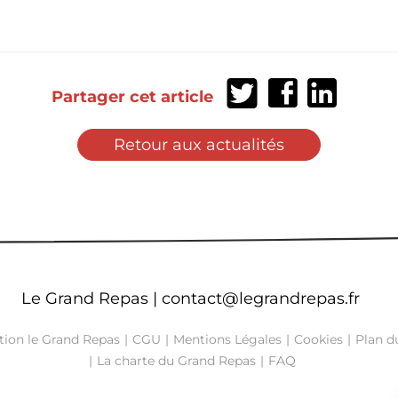
Partager
Partager
Partager
Partager cet article
sur
sur
sur
Twitter
Facebook
LinkedIn
Retour aux actualités
Le Grand Repas |
contact@legrandrepas.fr
tion le Grand Repas
CGU
Mentions Légales
Cookies
Plan du
La charte du Grand Repas
FAQ