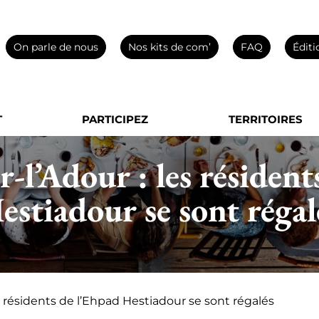
On parle de nous
Nos kits de com’
FAQ
Éditi
T
PARTICIPEZ
TERRITOIRES
-l’Adour : les résident
estiadour se sont régal
s résidents de l’Ehpad Hestiadour se sont régalés