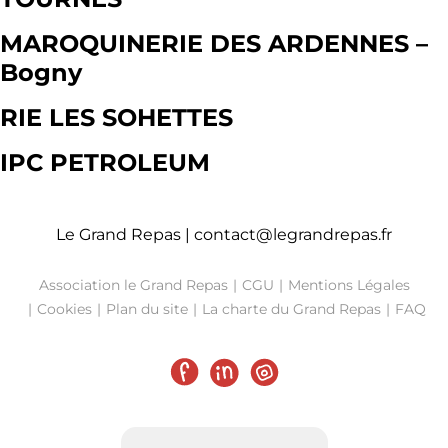
MAROQUINERIE DES ARDENNES –
Bogny
RIE LES SOHETTES
IPC PETROLEUM
Le Grand Repas |
contact@legrandrepas.fr
Association le Grand Repas
CGU
Mentions Légales
Cookies
Plan du site
La charte du Grand Repas
FAQ
Facebook
LinkedIn
Instagram