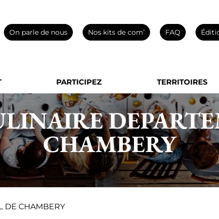
On parle de nous
Nos kits de com’
FAQ
Éditi
T
PARTICIPEZ
TERRITOIRES
ULINAIRE DEPART
CHAMBERY
AL DE CHAMBERY