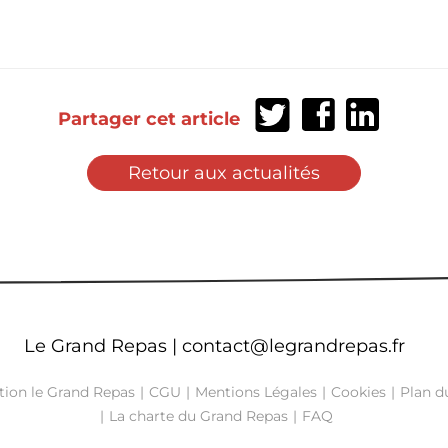
Partager
Partager
Partager
Partager cet article
sur
sur
sur
Twitter
Facebook
LinkedIn
Retour aux actualités
Le Grand Repas |
contact@legrandrepas.fr
tion le Grand Repas
CGU
Mentions Légales
Cookies
Plan du
La charte du Grand Repas
FAQ