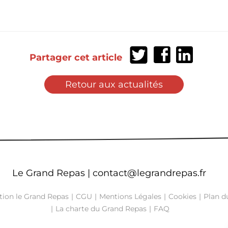
Partager
Partager
Partager
Partager cet article
sur
sur
sur
Twitter
Facebook
LinkedIn
Retour aux actualités
Le Grand Repas |
contact@legrandrepas.fr
tion le Grand Repas
CGU
Mentions Légales
Cookies
Plan du
La charte du Grand Repas
FAQ