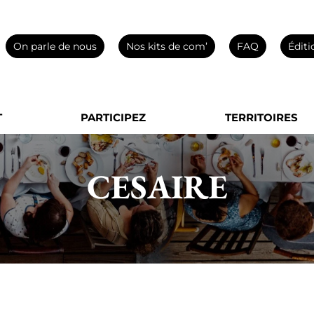
On parle de nous
Nos kits de com’
FAQ
Éditi
T
PARTICIPEZ
TERRITOIRES
CESAIRE