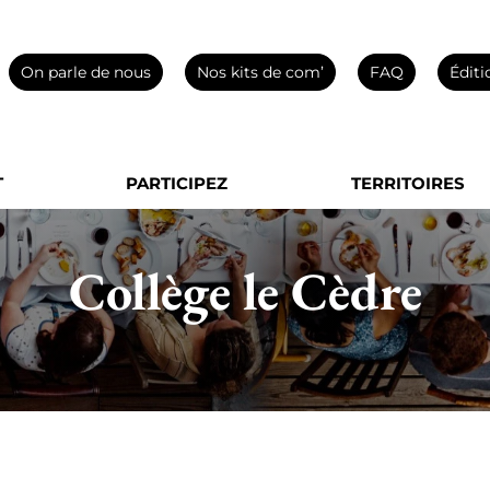
On parle de nous
Nos kits de com’
FAQ
Éditi
T
PARTICIPEZ
TERRITOIRES
Collège le Cèdre