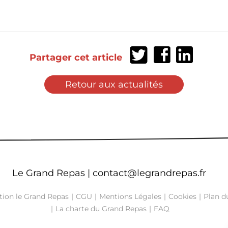
Partager
Partager
Partager
Partager cet article
sur
sur
sur
Twitter
Facebook
LinkedIn
Retour aux actualités
Le Grand Repas |
contact@legrandrepas.fr
tion le Grand Repas
CGU
Mentions Légales
Cookies
Plan du
La charte du Grand Repas
FAQ