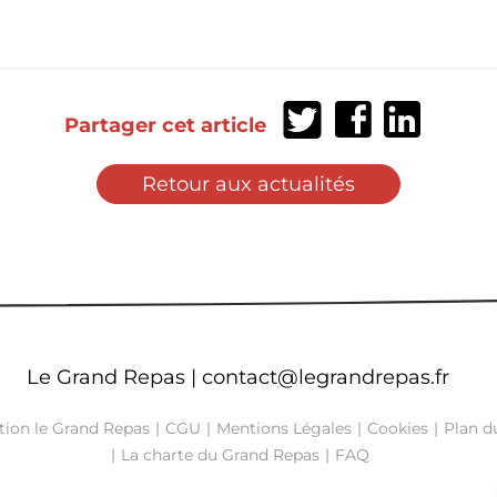
Partager
Partager
Partager
Partager cet article
sur
sur
sur
Twitter
Facebook
LinkedIn
Retour aux actualités
Le Grand Repas |
contact@legrandrepas.fr
tion le Grand Repas
CGU
Mentions Légales
Cookies
Plan du
La charte du Grand Repas
FAQ