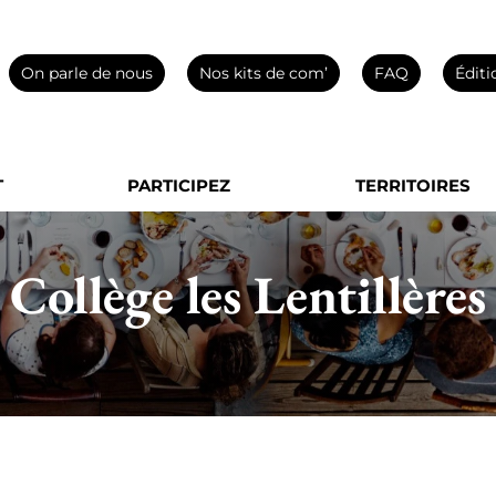
On parle de nous
Nos kits de com’
FAQ
Éditi
T
PARTICIPEZ
TERRITOIRES
Collège les Lentillères