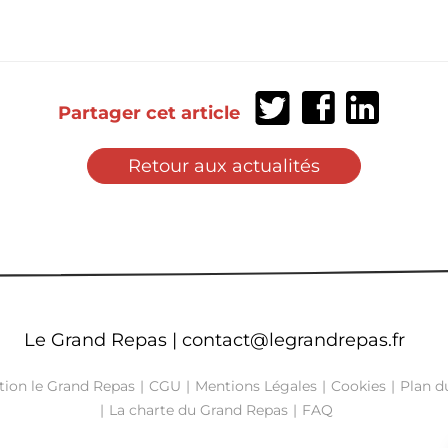
Partager
Partager
Partager
Partager cet article
sur
sur
sur
Twitter
Facebook
LinkedIn
Retour aux actualités
Le Grand Repas |
contact@legrandrepas.fr
tion le Grand Repas
CGU
Mentions Légales
Cookies
Plan du
La charte du Grand Repas
FAQ