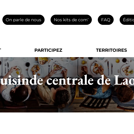
On parle de nous
Nos kits de com’
FAQ
Éditi
T
PARTICIPEZ
TERRITOIRES
uisinde centrale de La