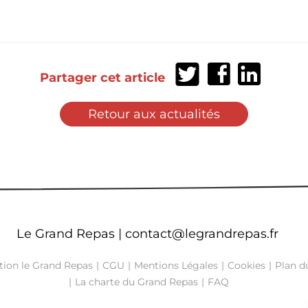
Partager
Partager
Partager
Partager cet article
sur
sur
sur
Twitter
Facebook
LinkedIn
Retour aux actualités
Le Grand Repas |
contact@legrandrepas.fr
tion le Grand Repas
CGU
Mentions Légales
Cookies
Plan du
La charte du Grand Repas
FAQ