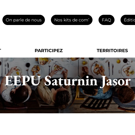
On parle de nous
Nos kits de com’
FAQ
Éditi
T
PARTICIPEZ
TERRITOIRES
EEPU Saturnin Jasor