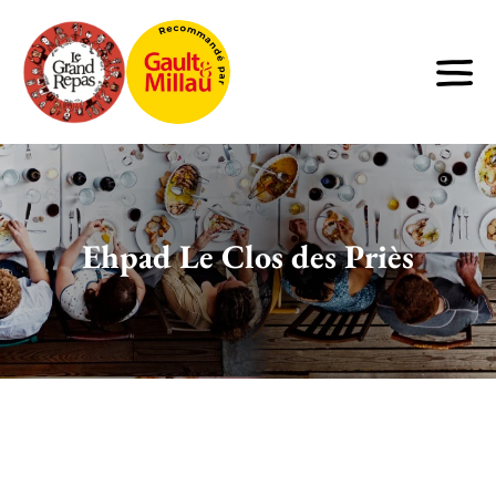
Ehpad Le Clos des Priès