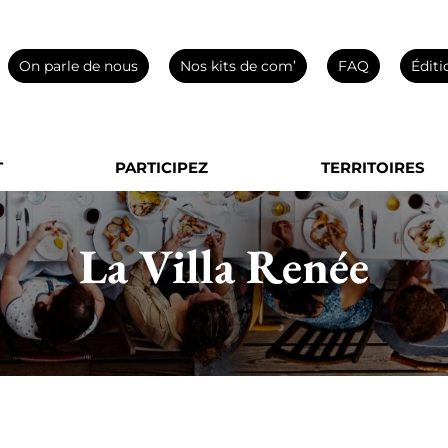
On parle de nous
Nos kits de com’
FAQ
Éditi
T
PARTICIPEZ
TERRITOIRES
La Villa Renée