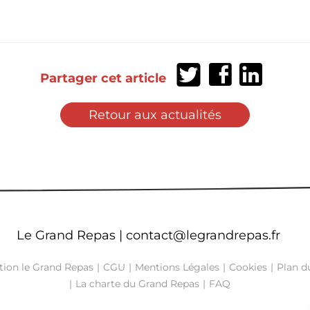
Partager
Partager
Partager
Partager cet article
sur
sur
sur
Twitter
Facebook
LinkedIn
Retour aux actualités
Le Grand Repas |
contact@legrandrepas.fr
tion le Grand Repas
CGU
Mentions Légales
Cookies
Plan du
La charte du Grand Repas
FAQ