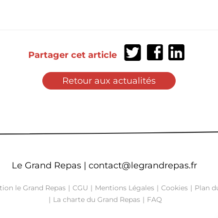
Partager
Partager
Partager
Partager cet article
sur
sur
sur
Twitter
Facebook
LinkedIn
Retour aux actualités
Le Grand Repas |
contact@legrandrepas.fr
tion le Grand Repas
CGU
Mentions Légales
Cookies
Plan du
La charte du Grand Repas
FAQ