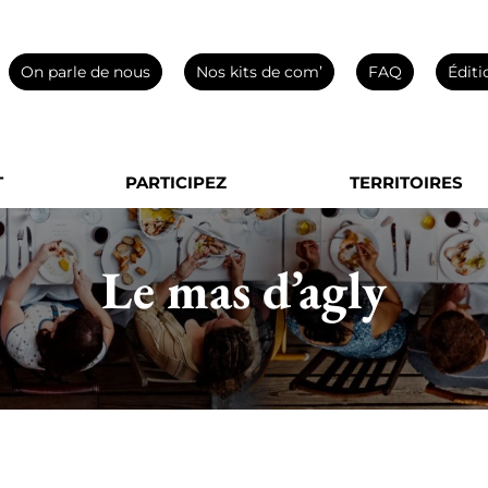
On parle de nous
Nos kits de com’
FAQ
Éditi
T
PARTICIPEZ
TERRITOIRES
Le mas d’agly