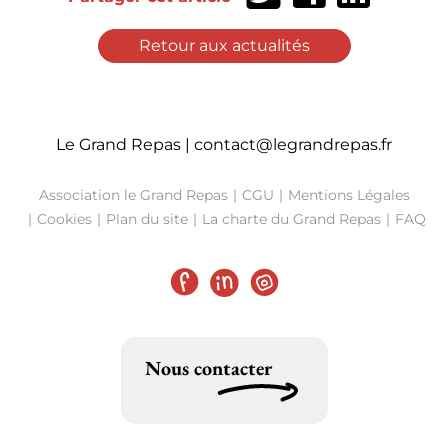
sur
sur
sur
Twitter
Facebook
LinkedIn
Retour aux actualités
Le Grand Repas |
contact@legrandrepas.fr
Association le Grand Repas
CGU
Mentions Légales
Cookies
Plan du site
La charte du Grand Repas
FAQ
Facebook
LinkedIn
Instagram
Nous contacter