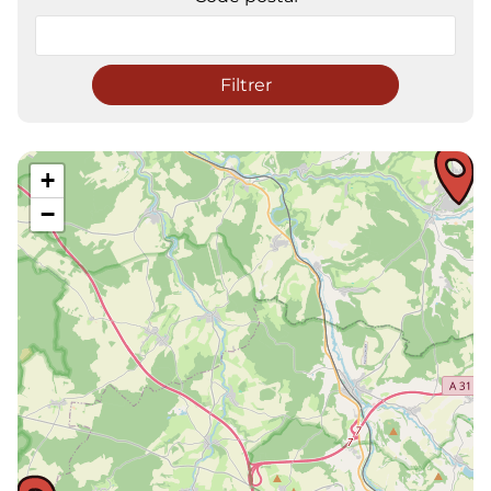
Filtrer
+
−