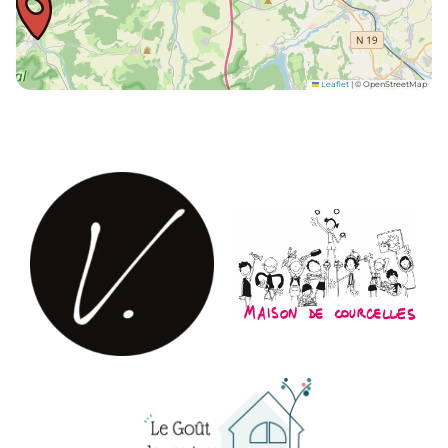
Leaflet
|
© OpenStreetMap