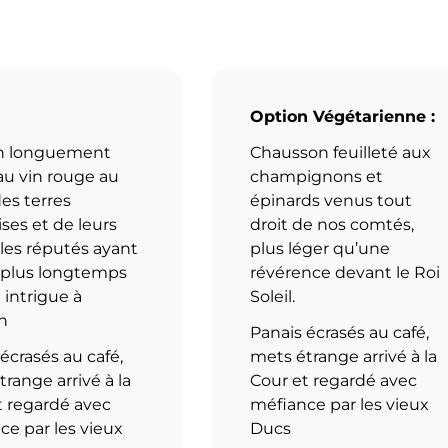
Option Végétarienne :
n longuement
Chausson feuilleté aux
au vin rouge au
champignons et
es terres
épinards venus tout
ses et de leurs
droit de nos comtés,
les réputés ayant
plus léger qu’une
 plus longtemps
révérence devant le Roi
 intrigue à
Soleil.
n
Panais écrasés au café,
écrasés au café,
mets étrange arrivé à la
range arrivé à la
Cour et regardé avec
t regardé avec
méfiance par les vieux
ce par les vieux
Ducs