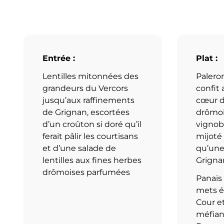
Entrée :
Plat :
Lentilles mitonnées des
Palero
grandeurs du Vercors
confit 
jusqu’aux raffinements
cœur d
de Grignan, escortées
drômoi
d’un croûton si doré qu’il
vignob
ferait pâlir les courtisans
mijoté
et d’une salade de
qu’une
lentilles aux fines herbes
Grigna
drômoises parfumées
Panais 
mets ét
Cour e
méfian