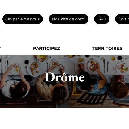
On parle de nous
Nos kits de com’
FAQ
Éditi
T
PARTICIPEZ
TERRITOIRES
Drôme