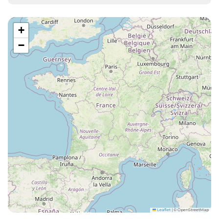
+
−
Leaflet
|
© OpenStreetMap