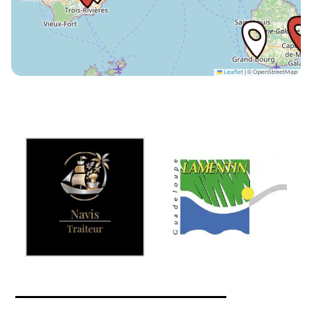
Leaflet
|
© OpenStreetMap