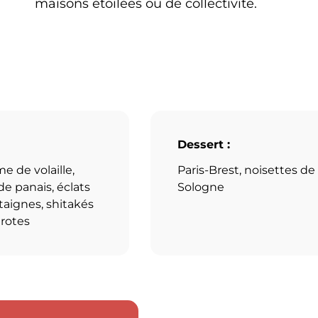
maisons étoilées ou de collectivité.
Dessert :
 de volaille,
Paris-Brest, noisettes de
e panais, éclats
Sologne
taignes, shitakés
urotes