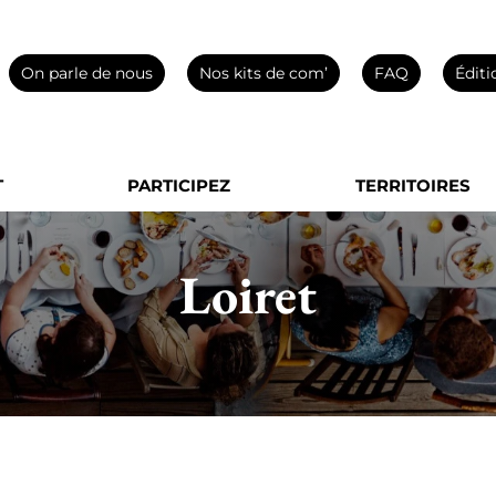
On parle de nous
Nos kits de com’
FAQ
Éditi
T
PARTICIPEZ
TERRITOIRES
Loiret