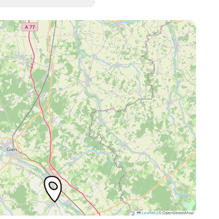
Leaflet
|
© OpenStreetMap